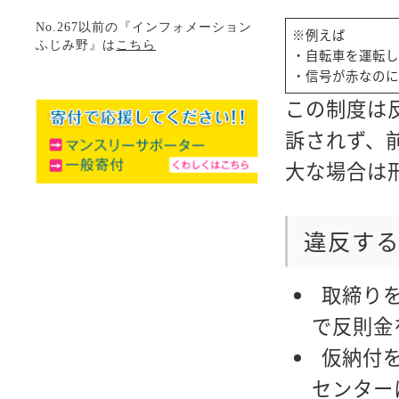
No.267以前の『インフォメーション
※例えば
ふじみ野』は
こちら
・自転車を運転し
・信号が赤なの
この制度は
訴されず、
大な場合は
違反す
取締り
で反則金
仮納付
センター