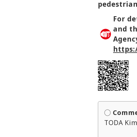
pedestrian
For de
and th
Agency
https:
◯ Commen
TODA Kim