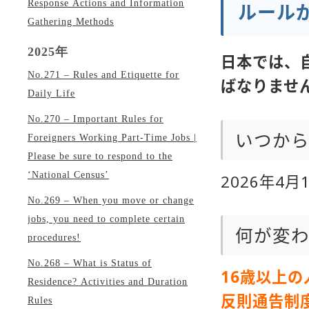
Response Actions and Information
ルール
Gathering Methods
2025年
日本では、
No.271 – Rules and Etiquette for
ばなりませ
Daily Life
No.270 – Important Rules for
いつか
Foreigners Working Part-Time Jobs |
Please be sure to respond to the
‘National Census’
2026年4
No.269 – When you move or change
jobs, you need to complete certain
何が変
procedures!
No.268 – What is Status of
16歳以上
Residence? Activities and Duration
反則通告制
Rules