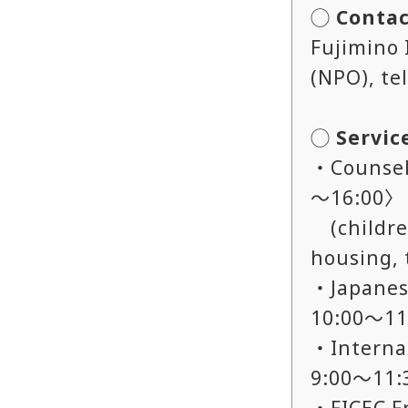
◯ Contac
Fujimino 
(NPO), te
◯ Servic
・Counseli
～16:00〉
(children
housing, t
・Japanes
10:00～1
・Internat
9:00～11