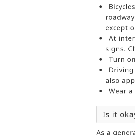
Bicycle
roadway.
exceptio
At inte
signs. C
Turn on
Driving
also appl
Wear a
Is it ok
As a genera