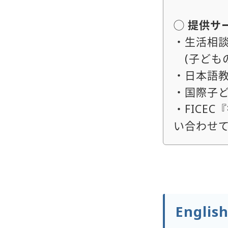
◯ 提供サ
・生活相談〈
(子ども
・日本語教
・国際子ど
・FICE
い合わせ
English