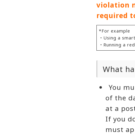
violation 
required t
*For example
・Using a smart
・Running a red
What hap
You mus
of the d
at a pos
If you d
must app