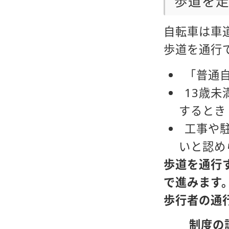
歩道を
自転車は車
歩道を通行
「普通
13歳未
するとき
工事や
いと認め
歩道を通行
で進みます
歩行者の通
制度の