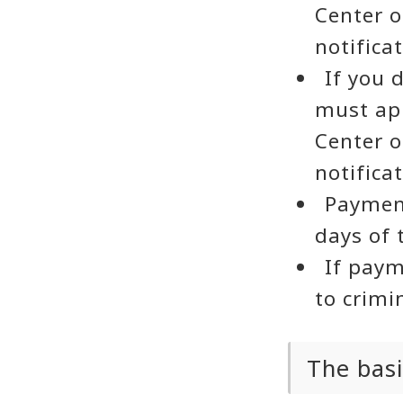
Center o
notifica
If you 
must app
Center o
notifica
Payment
days of 
If paym
to crimi
The basi