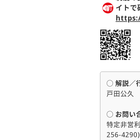
イトで
https:
◯ 解説／
戸田公久
◯ お問い
特定非営利活
256-4290)