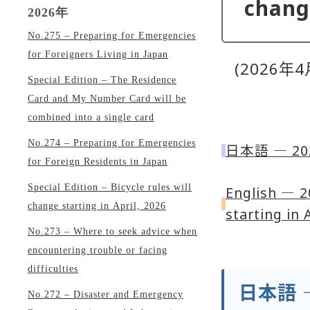
change
2026年
No.275 – Preparing for Emergencies
for Foreigners Living in Japan
(2026年4月
Special Edition – The Residence
Card and My Number Card will be
combined into a single card
No.274 – Preparing for Emergencies
日本語 ― 
for Foreign Residents in Japan
Special Edition – Bicycle rules will
English ― 20
change starting in April, 2026
starting in 
No.273 – Where to seek advice when
encountering trouble or facing
difficulties
日本語 
No.272 – Disaster and Emergency