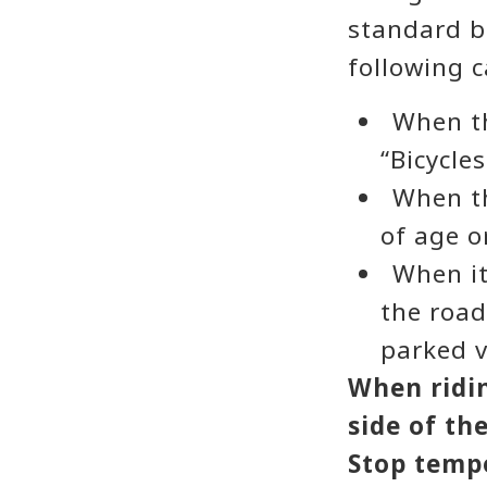
standard b
following c
When th
“Bicycle
When th
of age or
When it
the road
parked v
When ridin
side of th
Stop tempo