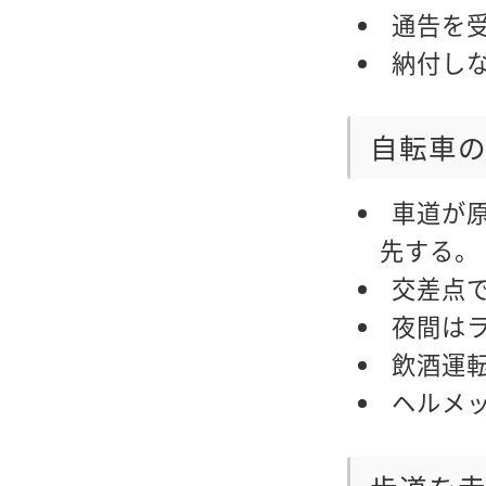
通告を
納付し
自転車
車道が
先する。
交差点
夜間は
飲酒運
ヘルメ