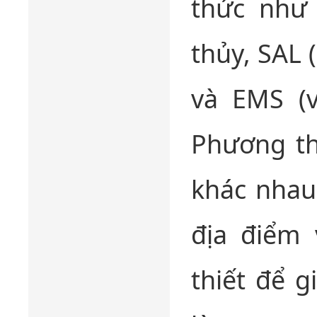
thức như
thủy, SAL 
và EMS (v
Phương th
khác nhau 
địa điểm 
thiết để g