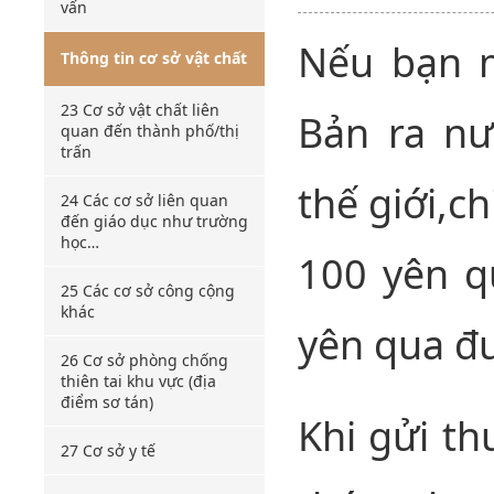
vấn
Nếu bạn m
Thông tin cơ sở vật chất
23 Cơ sở vật chất liên
Bản ra nư
quan đến thành phố/thị
trấn
thế giới,ch
24 Các cơ sở liên quan
đến giáo dục như trường
học…
100 yên q
25 Các cơ sở công cộng
khác
yên qua đ
26 Cơ sở phòng chống
thiên tai khu vực (địa
điểm sơ tán)
Khi gửi th
27 Cơ sở y tế