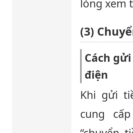
lòng xem t
(3) Chuyể
Cách gửi
điện
Khi gửi t
cung cấp
“chuyển ti