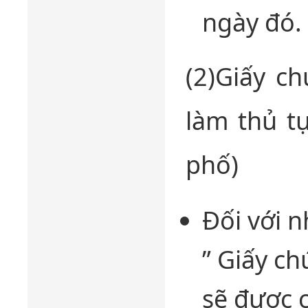
ngày đó.
(2)Giấy ch
làm thủ tụ
phố)
Đối với n
” Giấy ch
sẽ được 