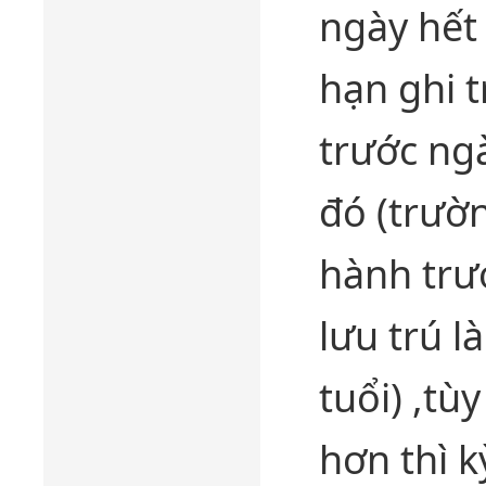
ngày hết
hạn ghi t
trước ng
đó (trườ
hành trư
lưu trú l
tuổi) ,t
hơn thì k