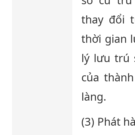
sơ cư trú
thay đổi 
thời gian 
lý lưu trú
của thành
làng.
(3) Phát h