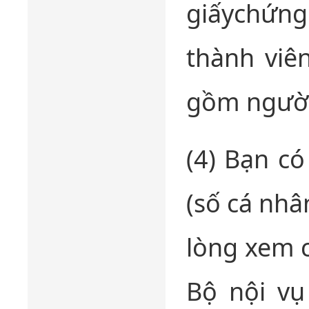
giấychứng 
thành viê
gồm người
(4) Bạn c
(số cá nhâ
lòng xem c
Bộ nội vụ