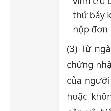
vĩnh trú 
thứ bảy 
nộp đơn
(3) Từ ng
chứng nhậ
của người
hoặc khôn