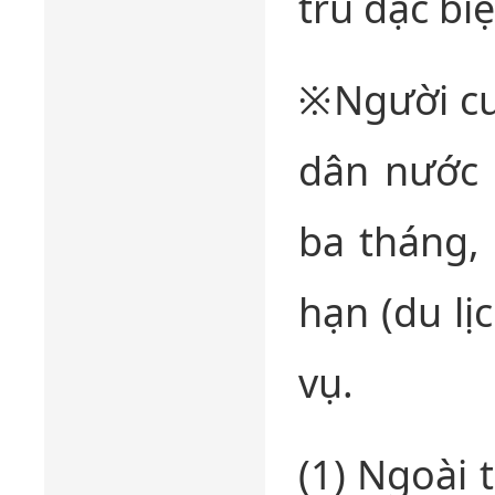
trú đặc biệt
※Người cư 
dân nước 
ba tháng, 
hạn (du lị
vụ.
(1) Ngoài t