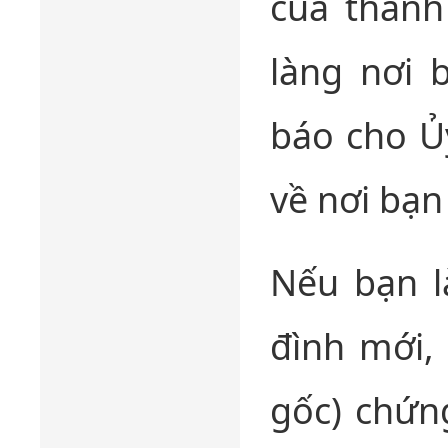
của thành
làng nơi 
báo cho Ủy
về nơi bạn
Nếu bạn l
đình mới, 
gốc) chứn