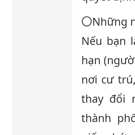
〇Những ng
Nếu bạn l
hạn (người
nơi cư trú
thay đổi 
thành ph