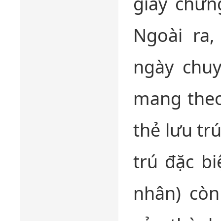
giấy chứn
Ngoài ra,
ngày chuy
mang theo
thẻ lưu tr
trú đặc b
nhân) còn