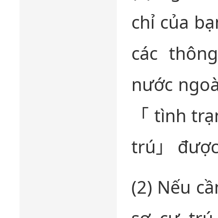
chỉ của bạ
các thông
nước ngoà
「 tình trạ
trú」 được 
(2) Nếu cầ