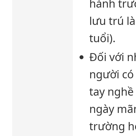
hành trư
lưu trú l
tuổi).
Đối với 
người có 
tay nghề 
ngày mãn 
trường h