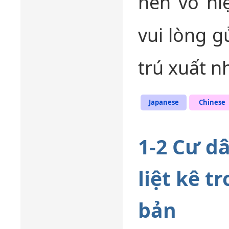
nên vô hi
vui lòng g
trú xuất n
Japanese
Chinese
1-2 Cư d
liệt kê t
bản