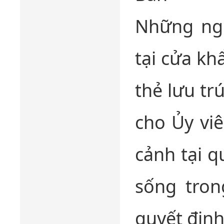
Những ngư
tại cửa k
thẻ lưu tr
cho Ủy vi
cảnh tại q
sống tron
quyết định