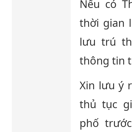
Nếu có T
thời gian 
lưu trú t
thông tin t
Xin lưu ý
thủ tục g
phố trướ