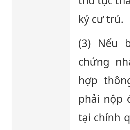
thủ tục th
ký cư trú.
(3) Nếu 
chứng nhậ
hợp thôn
phải nộp 
tại chính 