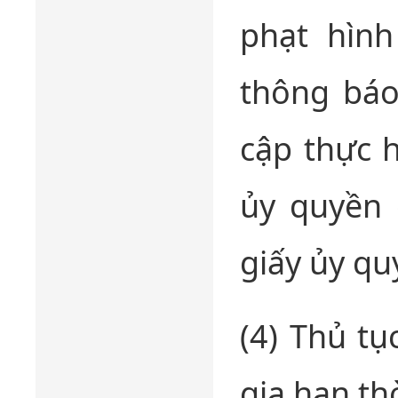
phạt hình
thông báo
cập thực 
ủy quyền 
giấy ủy qu
(4) Thủ t
gia hạn thờ