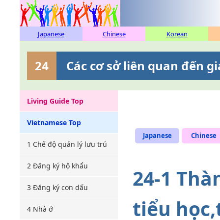
Japanese
Chinese
Korean
24
Các cơ sở liên quan đến 
Living Guide Top
Vietnamese Top
Japanese
Chinese
1 Chế độ quản lý lưu trú
2 Đăng ký hộ khẩu
24-1 Thà
3 Đăng ký con dấu
tiểu học
4 Nhà ở