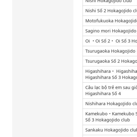
Nishi HokagoJido club
Nishi Số 2 HokagoJido c
Motofukuoka HokagoJid
Sagino mori HokagoJido
Oi ・Oi Số 2・ Oi Số 3 Ho
Tsurugaoka HokagoJido 
Tsurugaoka Số 2 Hokago
Higashihara・ Higashih
Higashihara Số 3 Hokago
Câu lạc bộ trẻ em sau gi
Higashihara Số 4
Nishihara HokagoJido cl
Kamekubo・Kamekubo S
Số 3 HokagoJido club
Sankaku HokagoJido clu