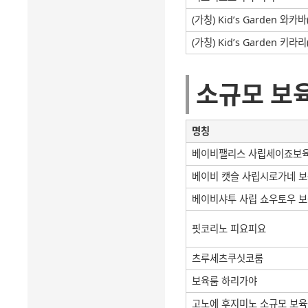
(가칭) Kid’s Garden 와카
(가칭) Kid’s Garden 키라
소규모 보
명칭
베이비팰리스 사립세이죠보
베이비 캣슬 사립시로가네 
베이비샤투 사립 쇼우토우 
핏코리노 피요피요
츠루세츠쿠싯코룸
보육룸 하리가야
고노에 후지미노 소규모 보