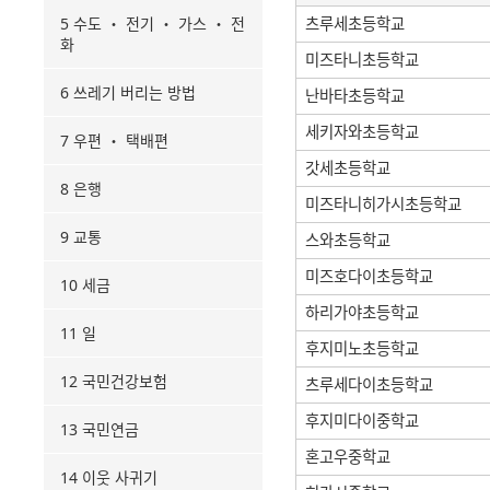
5 수도 ・ 전기 ・ 가스 ・ 전
츠루세초등학교
화
미즈타니초등학교
6 쓰레기 버리는 방법
난바타초등학교
세키자와초등학교
7 우편 ・ 택배편
갓세초등학교
8 은행
미즈타니히가시초등학교
9 교통
스와초등학교
미즈호다이초등학교
10 세금
하리가야초등학교
11 일
후지미노초등학교
12 국민건강보험
츠루세다이초등학교
후지미다이중학교
13 국민연금
혼고우중학교
14 이웃 사귀기