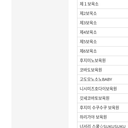
제１보육소
제2보욱소
제3보육소
제4보육소
제5보육소
제6보육소
후지미노보육원
코바도보육원
고도모노소노BABY
니시미즈호다이보육원
갓세코바토보육원
후지미 수쿠수쿠 보육원
하리가야 보육원
너서리 스쿨☆SUKUSUKU