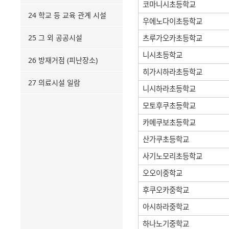
코마니시초등학교
24 학교 등 교육 관계 시설
우에노다이초등학교
25 그 외 공공시설
츠루가오카초등학교
니시초등학교
26 방재거점 (피난장소)
히가시하라초등학교
27 의료시설 일람
니시하라초등학교
모토후쿠초등학교
카메쿠보초등학교
산가쿠초등학교
사기노모리초등학교
오오이중학교
후쿠오카중학교
아시하라중학교
하나노기중학교