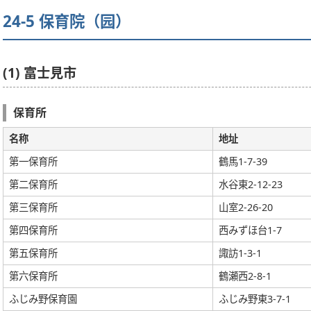
24-5 保育院（园）
(1) 富士見市
保育所
名称
地址
第一保育所
鶴馬1-7-39
第二保育所
水谷東2-12-23
第三保育所
山室2-26-20
第四保育所
西みずほ台1-7
第五保育所
諏訪1-3-1
第六保育所
鶴瀬西2-8-1
ふじみ野保育園
ふじみ野東3-7-1