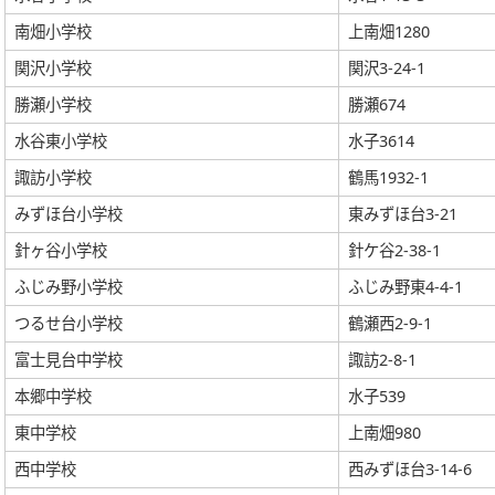
南畑小学校
上南畑1280
関沢小学校
関沢3-24-1
勝瀬小学校
勝瀬674
水谷東小学校
水子3614
諏訪小学校
鶴馬1932-1
みずほ台小学校
東みずほ台3-21
針ヶ谷小学校
針ケ谷2-38-1
ふじみ野小学校
ふじみ野東4-4-1
つるせ台小学校
鶴瀬西2-9-1
富士見台中学校
諏訪2-8-1
本郷中学校
水子539
東中学校
上南畑980
西中学校
西みずほ台3-14-6