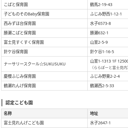
こばと保育園
鶴馬2-19-43
子どものそのBaby保育園
ふじみ野西1-12-1
西みずほ台保育園
水子6573-8
勝瀬こばと保育園
勝瀬632-1
富士見すくすく保育園
山室2-5-9
針ケ谷保育園
針ケ谷1-16-5
山室1-1313 1F 1250
ナーサリースクール☆SUKUSUKU
（ららぽーと富士見内
慶櫻ふじみ保育園
ふじみ野東2-2-4
鶴瀬れんげ保育園
鶴瀬西2-5-33
認定こども園
名称
地址
富士見れんげこども園
水子2647-1