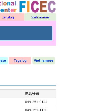
Tagalog
Vietnamese
uese
Tagalog
Vietnamese
电话号码
049-251-0144
049-251-1130