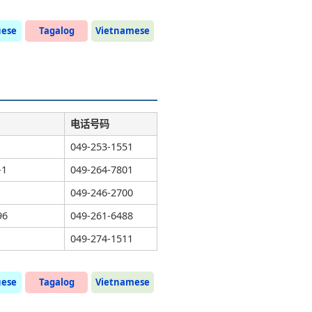
uese
Tagalog
Vietnamese
电话号码
049-253-1551
1
049-264-7801
049-246-2700
6
049-261-6488
049-274-1511
uese
Tagalog
Vietnamese