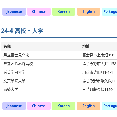
Japanese
Chinese
Korean
English
Portug
24-4 高校・大学
名称
地址
県立富士見高校
富士見市上南畑950
県立ふじみ野高校
ふじみ野市大井1158-
尚美学園大学
川越市豊田町1-1-1
文京学院大学
ふじみ野市亀久保119
淑徳大学
三芳町藤久保1150-1
Japanese
Chinese
Korean
English
Portug