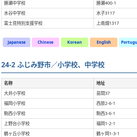
勝瀬中学校
勝瀬400-1
水谷中学校
水子3117
富士見特別支援学校
上南畑1317
Japanese
Chinese
Korean
English
Portug
24-2 ふじみ野市／小学校、中学校
名称
地址
大井小学校
苗間37
福岡小学校
西原2-6-1
駒西小学校
駒西3-6-1
上野台小学校
福岡1-2-1
鶴ヶ丘小学校
鶴ヶ岡1-3-1