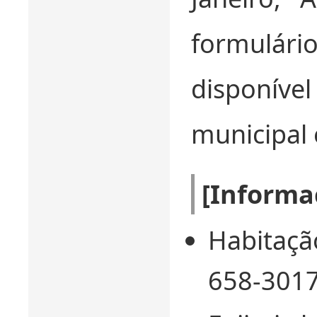
formulá
disponív
municipal e
[Informa
Habitação
658-301