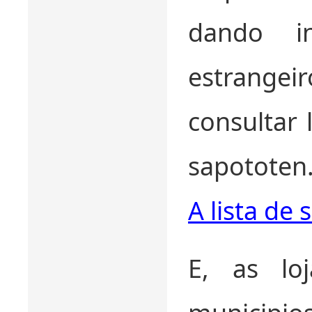
dando i
estrangeir
consultar 
sapototen
A lista de
E, as lo