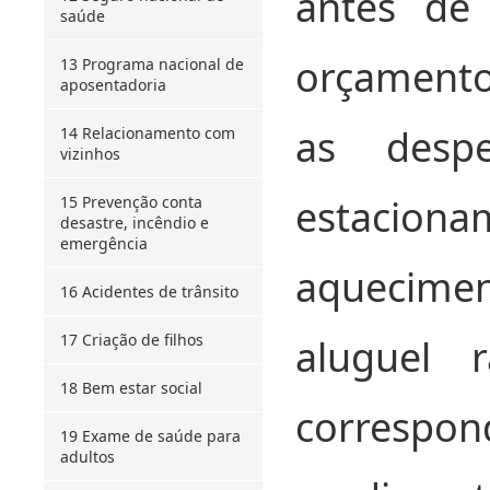
antes de
saúde
orçamento
13 Programa nacional de
aposentadoria
as desp
14 Relacionamento com
vizinhos
estaciona
15 Prevenção conta
desastre, incêndio e
emergência
aquecimen
16 Acidentes de trânsito
17 Criação de filhos
aluguel 
18 Bem estar social
corresp
19 Exame de saúde para
adultos