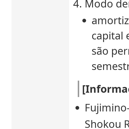
Modo de
amortiz
capital
são per
semest
[Informa
Fujimino
Shokou Ro