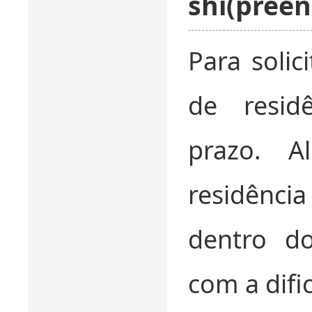
shi(pree
Para solic
de resi
prazo. A
residência
dentro do
com a difi