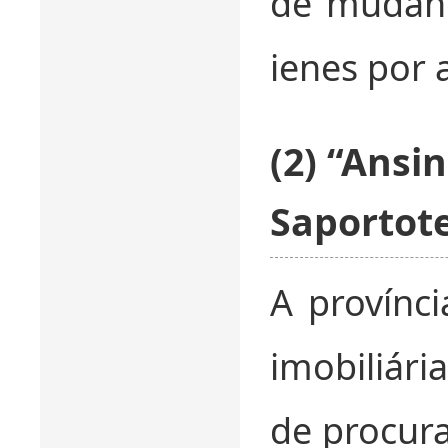
de mudanç
ienes por 
(2) “Ansi
Saportot
A provínc
imobiliár
de procura