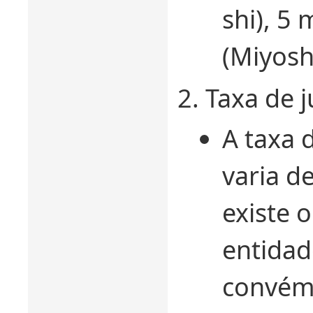
shi), 5 
(Miyosh
Taxa de j
A taxa d
varia d
existe 
entidad
convém 