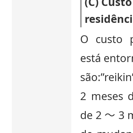
(C) Cust
residênc
O custo p
está entor
são:”reiki
2 meses de
de 2 〜 3 m