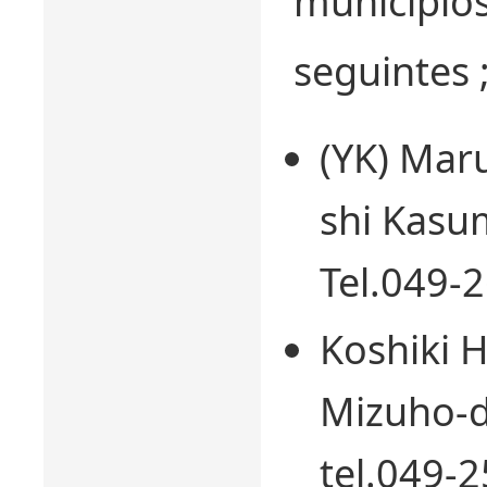
municipio
seguintes 
(YK) Maru
shi Kasu
Tel.049-
Koshiki H
Mizuho-d
tel.049-