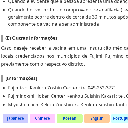
Quando é evidente que a pessoa apresenta uma doenç
Quando houver histórico comprovado de anafilaxia (re
geralmente ocorre dentro de cerca de 30 minutos após
componente da vacina a ser administrada
(E) Outras informações
Caso deseje receber a vacina em uma instituição médica
locais credenciados nos municípios de Fujimi, Fujimino 
previamente com o respectivo distrito.
[Informações]
Fujimi-shi Kenkou Zoshin Center : tel.049-252-3771
Fujimino-shi Hoken Center Kenkou Suishin Kakari : tel.
Miyoshi-machi Kekou Zoushin-ka Kenkou Suishin-Tantoo
Japanese
Chinese
Korean
English
Portug