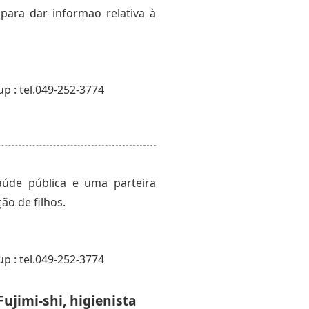
para dar informao relativa à
p : tel.049-252-3774
aúde pública e uma parteira
ão de filhos.
p : tel.049-252-3774
ujimi-shi, higienista