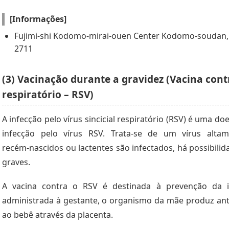
[Informações]
Fujimi-shi Kodomo-mirai-ouen Center Kodomo-soudan, s
2711
(3) Vacinação durante a gravidez (Vacina contr
respiratório – RSV)
A infecção pelo vírus sincicial respiratório (RSV) é uma d
infecção pelo vírus RSV. Trata‑se de um vírus alta
recém‑nascidos ou lactentes são infectados, há possibili
graves.
A vacina contra o RSV é destinada à prevenção da i
administrada à gestante, o organismo da mãe produz anti
ao bebê através da placenta.