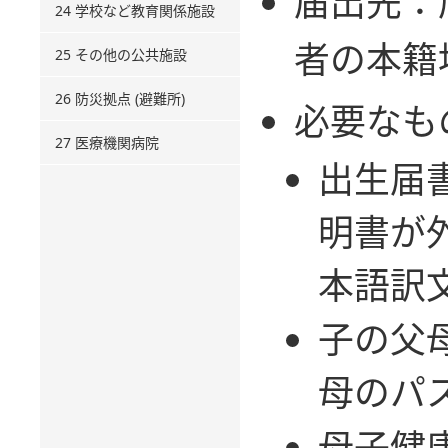
届出先：
24 学校など教育関係施設
者の本籍
25 その他の公共施設
26 防災拠点 (避難所)
必要なも
27 医療機関病院
出生届
明書が
本語訳
子の父
母のパ
母子健