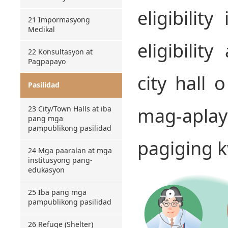
eligibilit
21 Impormasyong
Medikal
eligibilit
22 Konsultasyon at
Pagpapayo
city hall
Pasilidad
mag-apla
23 City/Town Halls at iba
pang mga
pampublikong pasilidad
pagiging k
24 Mga paaralan at mga
institusyong pang-
edukasyon
25 Iba pang mga
pampublikong pasilidad
26 Refuge (Shelter)