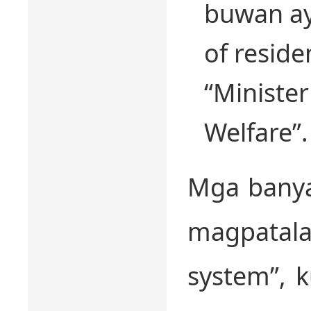
buwan ay
of resid
“Minister
Welfare”.
Mga banya
magpatal
system”, 