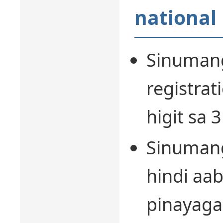
national
Sinumang
registrat
higit sa 
Sinumang
hindi aab
pinayagan