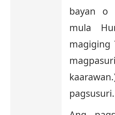
bayan o 
mula Hu
magiging 
magpas
kaarawa
pagsusuri.
Ang pags