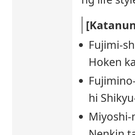
[Katanu
Fujimi-s
Hoken ka
Fujimino
hi Shikyu
Miyoshi-
Nenkin t