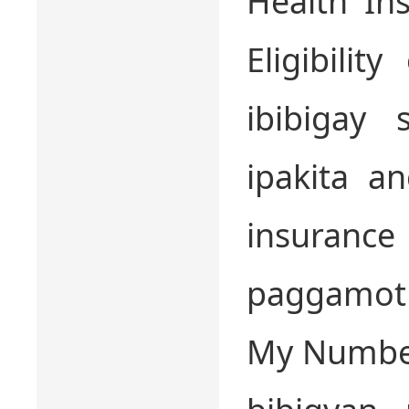
Health Ins
Eligibilit
ibibigay
ipakita a
insurance
paggamot 
My Number