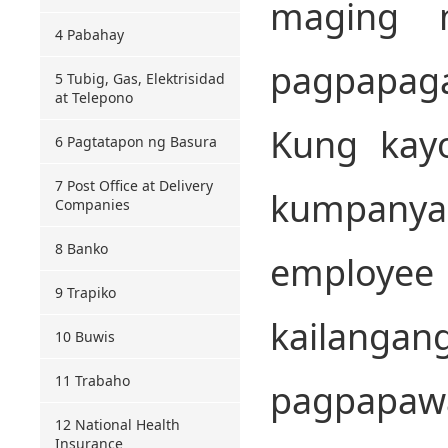
maging 
4 Pabahay
pagpapaga
5 Tubig, Gas, Elektrisidad
at Telepono
Kung kayo
6 Pagtatapon ng Basura
7 Post Office at Delivery
kumpanya
Companies
8 Banko
employee 
9 Trapiko
kailang
10 Buwis
11 Trabaho
pagpapawal
12 National Health
Insurance