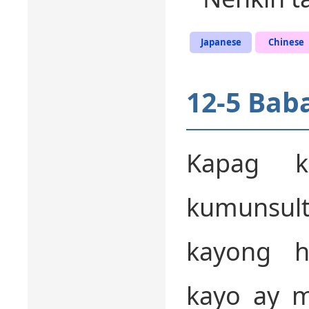
Japanese
Chinese
12-5 Bab
Kapag 
kumunsul
kayong he
kayo ay 