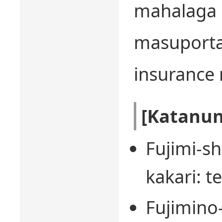
mahala
masuport
insurance
[Katanu
Fujimi-s
kakari: t
Fujimino