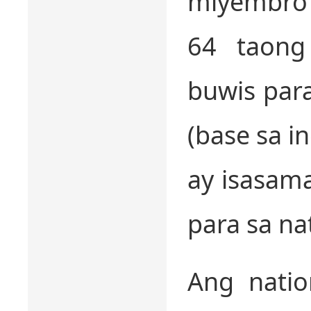
miyembro
64 taong
buwis para
(base sa in
ay isasam
para sa na
Ang natio