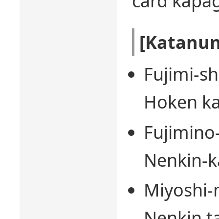
card kapa
[Katanu
Fujimi-s
Hoken ka
Fujimino
Nenkin-ka
Miyoshi-
Nenkin t