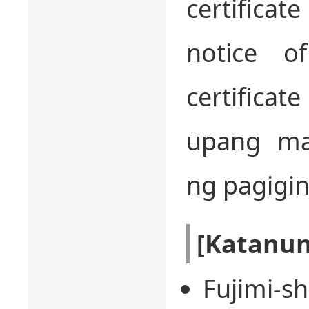
certificat
notice of
certificat
upang ma
ng pagigin
[Katanu
Fujimi-s