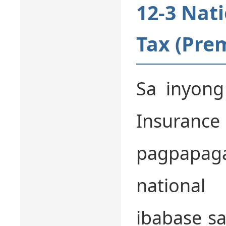
12-3 Nat
Tax (Pre
Sa inyong
Insuran
pagpapag
national
ibabase s