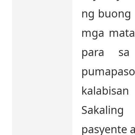
ng buong 
mga matat
para sa
pumapaso
kalabisan
Sakalin
pasyente 