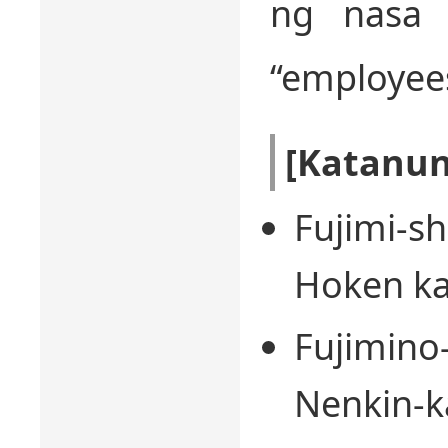
ng nasa i
“employees
[Katanu
Fujimi-s
Hoken ka
Fujimino
Nenkin-ka