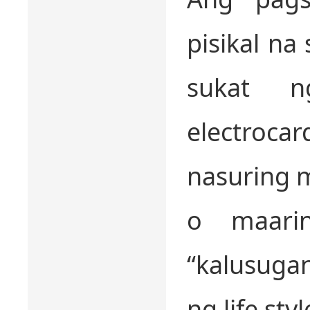
pisikal na 
sukat n
electroc
nasuring 
o maari
“kalusuga
ng life styl