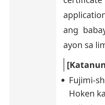
applicati
ang babay
ayon sa li
[Katanu
Fujimi-s
Hoken kak