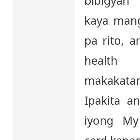
bibigyan n
kaya mang
pa rito,
health
makakatang
Ipakita a
iyong My