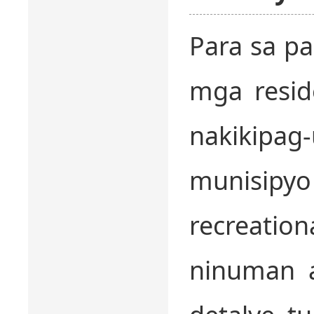
Para sa p
mga resid
nakikipag
munisip
recreatio
ninuman a