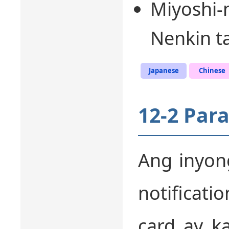
Miyoshi-
Nenkin t
Japanese
Chinese
12-2 Par
Ang inyong
notificat
card ay k