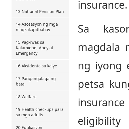
insurance.
13 National Pension Plan
14 Asosasyon ng mga
Sa kaso
magkakapitbahay
15 Pag-iwas sa
magdala 
Kalamidad, Apoy at
Emergency
ng iyong 
16 Aksidente sa kalye
17 Pangangalaga ng
petsa kun
bata
18 Welfare
insurance
19 Health checkups para
sa mga adults
eligibili
20 Edukasyon