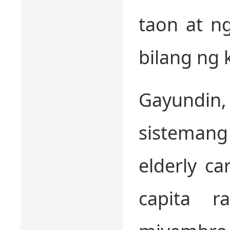
taon at n
bilang ng
Gayundin
sistemang 
elderly ca
capita r