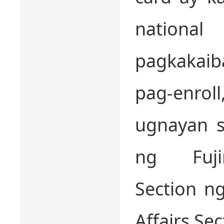
nationa
pagkakai
pag-enro
ugnayan s
ng Fujim
Section ng
Affairs Se