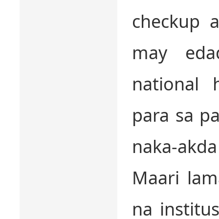
checkup a
may eda
national 
para sa p
naka-akd
Maari lam
na instit